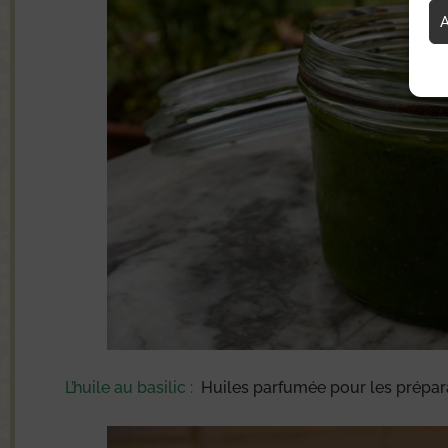
A
L’huile au basilic :
Huiles parfumée pour les prépar