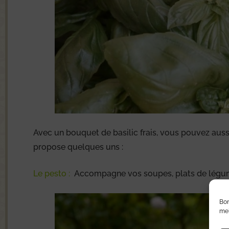
Avec un bouquet de basilic frais, vous pouvez aussi 
propose quelques uns :
Le pesto :
Accompagne vos soupes, plats de légum
Bon
mei