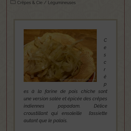
Crêpes & Cie
/
Légumineuses
C
e
s
c
r
ê
p
es à la farine de pois chiche sont
une version salée et épicée des crêpes
indiennes papadam. Délice
croustillant qui ensoleille l’assiette
autant que le palais.